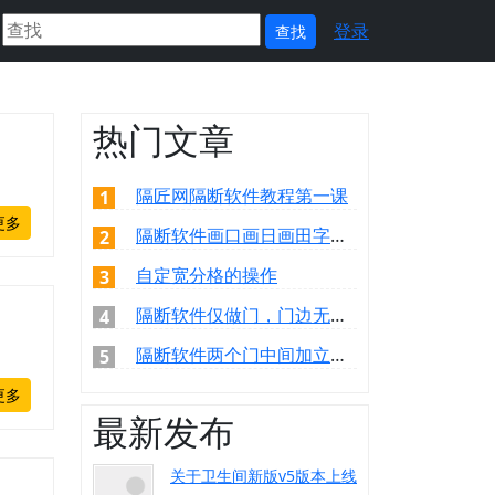
登录
热门文章
隔匠网隔断软件教程第一课
1
更多
隔断软件画口画日画田字的方法
2
自定宽分格的操作
3
隔断软件仅做门，门边无型材的操作
4
隔断软件两个门中间加立柱的操作
5
更多
最新发布
关于卫生间新版v5版本上线