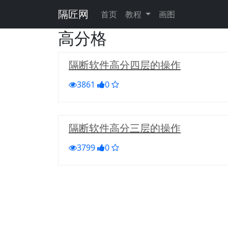
隔匠网
首页
教程
画图
高分格
隔断软件高分四层的操作
3861
0
隔断软件高分三层的操作
3799
0