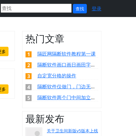
登录
热门文章
更多
隔匠网隔断软件教程第一课
1
隔断软件画口画日画田字的方法
2
自定宽分格的操作
3
隔断软件仅做门，门边无型材的操作
4
更多
隔断软件两个门中间加立柱的操作
5
最新发布
关于卫生间新版v5版本上线